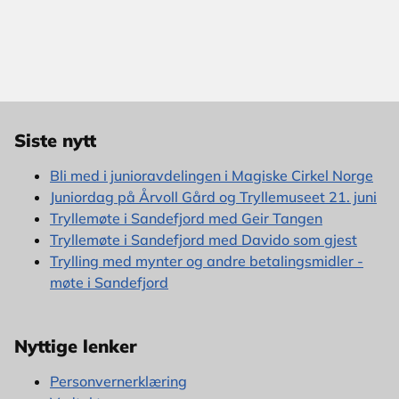
Siste nytt
Bli med i junioravdelingen i Magiske Cirkel Norge
Juniordag på Årvoll Gård og Tryllemuseet 21. juni
Tryllemøte i Sandefjord med Geir Tangen
Tryllemøte i Sandefjord med Davido som gjest
Trylling med mynter og andre betalingsmidler -
møte i Sandefjord
Nyttige lenker
Personvernerklæring