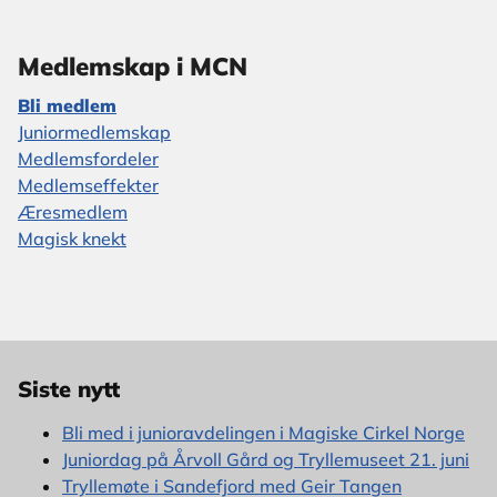
Medlemskap i MCN
Bli medlem
Juniormedlemskap
Medlemsfordeler
Medlemseffekter
Æresmedlem
Magisk knekt
Siste nytt
Bli med i junioravdelingen i Magiske Cirkel Norge
Juniordag på Årvoll Gård og Tryllemuseet 21. juni
Tryllemøte i Sandefjord med Geir Tangen