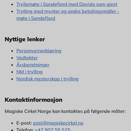
Tryllemøte i Sandefjord med Davido som gjest
Trylling med mynter og andre betalingsmidler -
møte i Sandefjord
Nyttige lenker
Personvernerklæring
Vedtekter
Årsberetninger
NM i trylling
Nordisk mesterskap i trylling
Kontaktinformasjon
Magiske Cirkel Norge kan kontaktes på følgende måter:
E-post:
post@magiskecirkel.no
Telefon:
+47 907 55 525