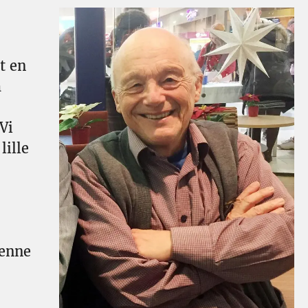
t en
m
Vi
lille
denne