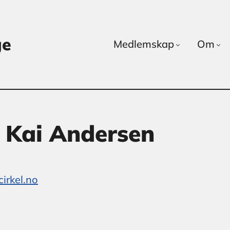
ge
Medlemskap
Om
 Kai Andersen
irkel.no