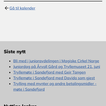
Gå til kalender
Siste nytt
Bli med i junioravdelingen i Magiske Cirkel Norge
Juniordag på Årvoll Gård og Tryllemuseet 21. juni
Tryllemøte i Sandefjord med Geir Tangen
Tryllemøte i Sandefjord med Davido som gjest
Trylling med mynter og andre betalingsmidler -
møte i Sandefjord