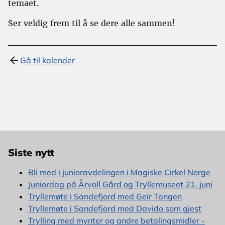
temaet.
Ser veldig frem til å se dere alle sammen!
Gå til kalender
Siste nytt
Bli med i junioravdelingen i Magiske Cirkel Norge
Juniordag på Årvoll Gård og Tryllemuseet 21. juni
Tryllemøte i Sandefjord med Geir Tangen
Tryllemøte i Sandefjord med Davido som gjest
Trylling med mynter og andre betalingsmidler -