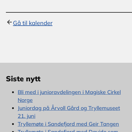
Gå til kalender
Siste nytt
Bli med i junioravdelingen i Magiske Cirkel
Norge
Juniordag på Årvoll Gård og Tryllemuseet
21. juni
Tryllemøte i Sandefjord med Geir Tangen
Tryllemøte i Sandefjord med Davido som