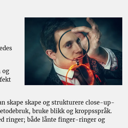
ledes
 og
fekt
an skape skape og strukturere close-up-
metodebruk, bruke blikk og kroppsspråk.
d ringer; både lånte finger-ringer og