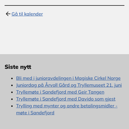
Gå til kalender
Siste nytt
Bli med i junioravdelingen i Magiske Cirkel Norge
Juniordag på Årvoll Gård og Tryllemuseet 21. juni
Tryllemøte i Sandefjord med Geir Tangen
Tryllemøte i Sandefjord med Davido som gjest
Trylling med mynter og andre betalingsmidler -
møte i Sandefjord